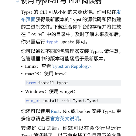
#
使用
与
阅读器
typst-cli
PDF
的
可从不同的来源获得
。
你可以在
发
Typst 
CLI 
布页面
获得最新版本的
的源代码和预构建
Typst 
的二进制文件
。
下载适合你平台的存档并将其放
在
“
”
中的目录中
。
及时了解未来发布后
，
PATH
你只需运行
即可
。
typst
 update
你可以通过不同的包管理器安装
。
请注意
，
Typst
包管理器中的版本可能落后于最新版本
。
•
：
查看
。
Linux
Typst on Repology
•
：
使用
：
macOS
brew
brew
 install typst
•
：
使用
：
Windows
winget
winget
 install
 --
id
 Typst.Typst
你还可以使用
、
或
安装
。
更
Rust
Nix
Docker
Typst
多信息请查看
官方英文说明
。
安装好
之后
，
你就可以在命令行里运行
CLI
编译器了
。
以下命令将工作目录下的文件