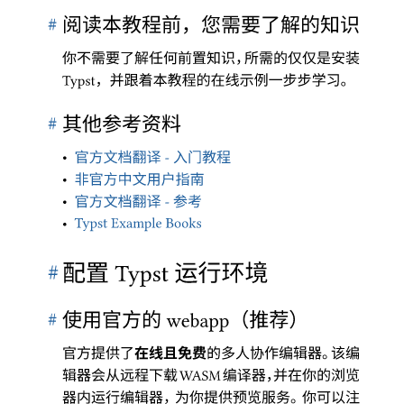
#
阅读本教程前
，
您需要了解的知识
你不需要了解任何前置知识
，
所需的仅仅是安装
，
并跟着本教程的在线示例一步步学习
。
Typst
#
其他参考资料
•
官方文档翻译
入门教程
 - 
•
非官方中文用户指南
•
官方文档翻译
参考
 - 
•
Typst Example Books
#
配置
运行环境
Typst
#
使用官方的
（
推荐
）
webapp
官方提供了
在线且免费
的多人协作编辑器
。
该编
辑器会从远程下载
编译器
，
并在你的浏览
WASM
器内运行编辑器
，
为你提供预览服务
。
你可以注