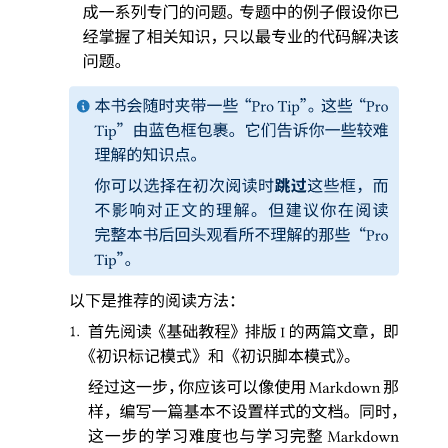
成一系列专门的问题
。
专题中的例子假设你已
经掌握了相关知识
，
只以最专业的代码解决该
问题
。
本书会随时夹带一些
“
”。
这些
“
Pro Tip
Pro
”
由蓝色框包裹
。
它们告诉你一些较难
Tip
理解的知识点
。
你可以选择在初次阅读时
跳过
这些框
，
而
不影响对正文的理解
。
但建议你在阅读
完整本书后回头观看所不理解的那些
“
Pro
”。
Tip
以下是推荐的阅读方法
：
1.
首先阅读
《
基础教程
》
排版
的两篇文章
，
即
Ⅰ
《
初识标记模式
》
和
《
初识脚本模式
》。
经过这一步
，
你应该可以像使用
那
Markdown
样
，
编写一篇基本不设置样式的文档
。
同时
，
这一步的学习难度也与学习完整
Markdown