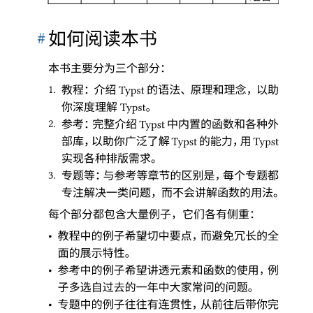
#
如何阅读本书
本书主要分为三个部分
：
1.
教程
：
介绍
的语法
、
原理和理念
，
以助
Typst
你深度理解
。
Typst
2.
参考
：
完整介绍
中内置的函数和各种外
Typst
部库
，
以助你广泛了解
的能力
，
用
Typst
Typst
实现各种排版需求
。
3.
专题等
：
与参考等章节的区别是
，
每个专题都
专注解决一类问题
，
而不会讲解函数的用法
。
每个部分都包含大量例子
，
它们各有侧重
：
•
教程中的例子希望切中要点
，
而避免冗长的全
面的展示特性
。
•
参考中的例子希望讲透元素和函数的使用
，
例
子多选自过去的一年中大家常问的问题
。
•
专题中的例子往往有连贯性
，
从前往后带你完