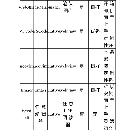
渲染
开箱
是
良好
WebAPP
Code Mirror
wasm
图片
即用
简单
上
是
优秀
手
，
VSCode
VSCode
native
webview
定制
性好
不易
安
是
良好
装
，
neovim
neovim
native
webview
定制
性强
难以
是
良好
Emacs
Emacs
native
webview
安装
简单
任意
任意
上
PDF
typst-
编辑
否
无
手
，
native
阅读
cli
器
灵活
器
组合