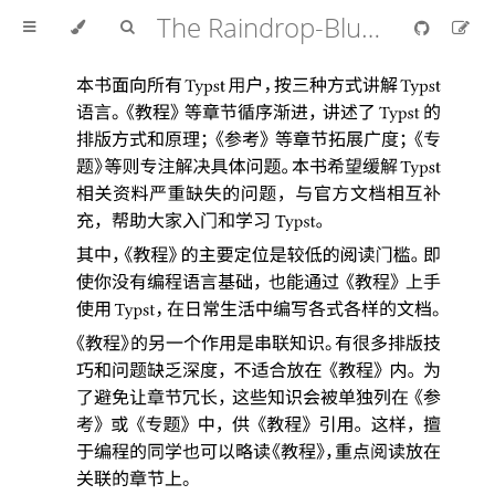
The Raindrop-Blue Book (Typst中文教程)
本书面向所有
用户
，
按三种方式讲解
Typst
Typst
语言
。《
教程
》
等章节循序渐进
，
讲述了
的
Typst
排版方式和原理
；《
参考
》
等章节拓展广度
；《
专
题
》
等则专注解决具体问题
。
本书希望缓解
Typst
相关资料严重缺失的问题
，
与官方文档相互补
充
，
帮助大家入门和学习
。
Typst
其中
，《
教程
》
的主要定位是较低的阅读门槛
。
即
使你没有编程语言基础
，
也能通过
《
教程
》
上手
使用
，
在日常生活中编写各式各样的文档
。
Typst
《
教程
》
的另一个作用是串联知识
。
有很多排版技
巧和问题缺乏深度
，
不适合放在
《
教程
》
内
。
为
了避免让章节冗长
，
这些知识会被单独列在
《
参
考
》
或
《
专题
》
中
，
供
《
教程
》
引用
。
这样
，
擅
于编程的同学也可以略读
《
教程
》，
重点阅读放在
关联的章节上
。