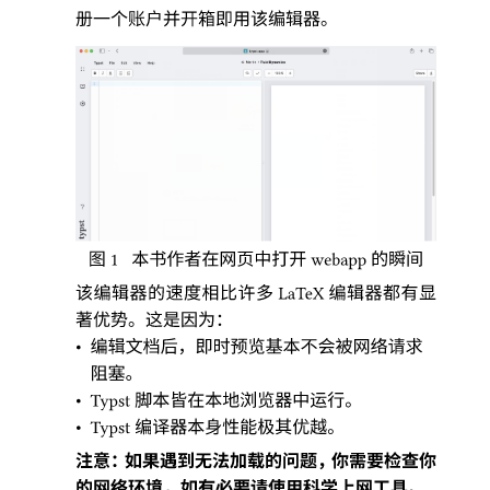
册一个账户并开箱即用该编辑器
。
图
本书作者在网页中打开
的瞬间
 1 
webapp
该编辑器的速度相比许多
编辑器都有显
LaTeX
著优势
。
这是因为
：
•
编辑文档后
，
即时预览基本不会被网络请求
阻塞
。
•
脚本皆在本地浏览器中运行
。
Typst
•
编译器本身性能极其优越
。
Typst
注意
：
如果遇到无法加载的问题
，
你需要检查你
的网络环境
，
如有必要请使用科学上网工具
。