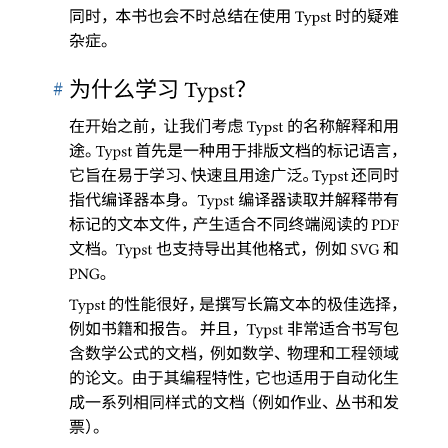
同时
，
本书也会不时总结在使用
时的疑难
Typst
杂症
。
#
为什么学习
？
Typst
在开始之前
，
让我们考虑
的名称解释和用
Typst
途
。
首先是一种用于排版文档的标记语言
，
Typst
它旨在易于学习
、
快速且用途广泛
。
还同时
Typst
指代编译器本身
。
编译器读取并解释带有
Typst
标记的文本文件
，
产生适合不同终端阅读的
PDF
文档
。
也支持导出其他格式
，
例如
和
Typst
SVG
。
PNG
的性能很好
，
是撰写长篇文本的极佳选择
，
Typst
例如书籍和报告
。
并且
，
非常适合书写包
Typst 
含数学公式的文档
，
例如数学
、
物理和工程领域
的论文
。
由于其编程特性
，
它也适用于自动化生
成一系列相同样式的文档
（
例如作业
、
丛书和发
票
）。