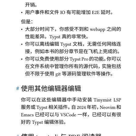
开销
。
•
用户事件和文件
有可能增加
延时
。
IO
E2E
但是
：
•
大部分时间下
，
你感受不到和
之间的
webapp
性能差异
。
真的非常快
。
Typst
•
你可以离线编辑
文档
，
无需任何网络连
Typst
接
，
例如本书的部分章节是在飞机上完成的
。
•
你可以免费使用部分
的功能
。
你可以
Typst Pro
在文件系统中管理你所有的源代码
，
实施包括
但不限于使用
等源码管理软件等操作
。
git
#
使用其他编辑器编辑
你可以在这些编辑器中手动安装
Tinymist LSP
服务或
相关插件
。
自
年初
，
和
Typst
2024
Neovim
已经可以与
一样
，
已经可以有很
Emacs
VSCode
好的
编辑体验
。
Typst