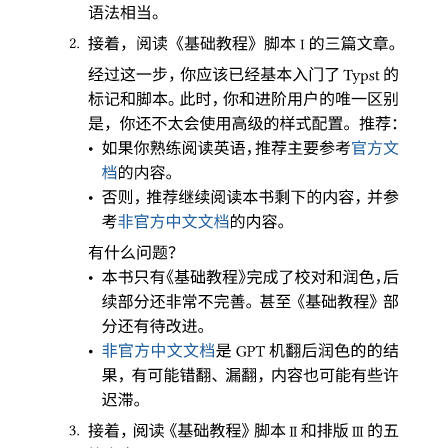
语法相当
。
2.
接着
，
阅读
《
基础教程
》
脚本
的三篇文章
。
Ⅰ
经过这一步
，
你应该已经基本入门了
的
Typst
标记和脚本
。
此时
，
你和进阶用户的唯一区别
是
，
你还不太会使用高级的样式配置
。
推荐
：
•
如果你熟练阅读英语
，
推荐主要参考
官方文
档
的内容
。
•
否则
，
推荐继续阅读本书剩下的内容
，
并参
考
非官方中文文档
的内容
。
有什么问题
？
•
本书只有
《
基础教程
》
完成了校对和润色
，
后
续部分还非常不完善
。
甚至
《
基础教程
》
部
分还有待改进
。
•
非官方中文文档
是
机翻后润色的的结
GPT
果
，
有可能错翻
、
漏翻
，
内容也可能有些许
迟滞
。
3.
接着
，
阅读
《
基础教程
》
脚本
和排版
的五
Ⅱ
Ⅲ