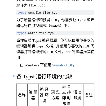
Typst
编译为
：
file.pdf
typst
 compile file.typ
为了增量编译和预览
，
你需要让
编译
PDF
Typst
器运行在监视模式
（
）
下
：
watch
typst
 watch file.typ
当你启动
编译器后
，
你可以使用你喜欢的
Typst
编辑器编辑
文档
，
并使用你喜欢的
阅
Typst
PDF
读器打开编译好的
文件
。
阅读器推荐使
PDF
PDF
用
：
•
在
下使用
。
Windows
Sumatra PDF
#
各
运行环境的比较
Typst
是否
编译
编辑
预览
支持
语言
名称
器环
备注
器
方案
即时
服务
境
编译