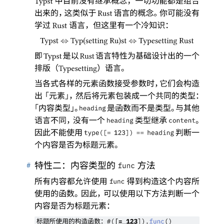
中目前没有继承概念
，
一切功能都是组合
Typst
出来的
，
这类似于
语言的概念
。
你可能没有
Rust
学过
语言
，
但这里有一个冷知识
：
Rust
⇔
⇔
Typst 
 Typ(setting Ru)st 
 Typesetting Rust
即
是以
语言特性为基础设计出的一个
Typst
Rust
排版
（
）
语言
。
Typesetting
当各式各样的元素函数接受参数时
，
它们会构造
出
「
元素
」，
然后将元素包装成一个共同的类型
：
「
内容类型
」。
是函数而不是类型
。
与其他
heading
语言不同
，
没有一个
类型继承
。
heading
content
因此不能使用
判断一
type([= 123]) == heading
个内容是否为标题元素
。
#
特性二
：
内容类型的
方法
func
所有内容都允许使用
得到构造这个内容所
func
使用的函数
。
因此
，
可以使用以下方法判断一个
内容是否为标题元素
：
标题所使用的构造函数
：
#([
=
123
]).
func
()