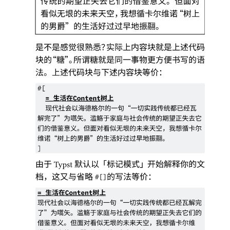
传统的期望正失去它们的借鉴意义
。
但面对
看似无垠的未来天空
，
我想循卡尔维诺
“
树上
的男爵
”
的生活好过过早地振翮
。
是不是感觉很熟悉
？
实际上内容块就是上述代码
块的
“
糖
”。
所谓糖就是同一事物更方便书写的语
法
。
上述代码块与下述内容块等价
：
#[
生活在
树上
=
Content
现代社会以海德格尔的一句
“
一切实践传统都已经瓦
解完了
”
为嚆矢
。
滥觞于家庭与社会传统的期望正失去它
们的借鉴意义
。
但面对看似无垠的未来天空
，
我想循卡尔
维诺
“
树上的男爵
”
的生活好过过早地振翮
。
]
由于
默认以
「
标记模式
」
开始解释你的文
Typst
档
，
这又与省略
的写法等价
：
#[]
生活在
树上
=
Content
现代社会以海德格尔的一句
“
一切实践传统都已经瓦解完
了
”
为嚆矢
。
滥觞于家庭与社会传统的期望正失去它们的
借鉴意义
。
但面对看似无垠的未来天空
，
我想循卡尔维