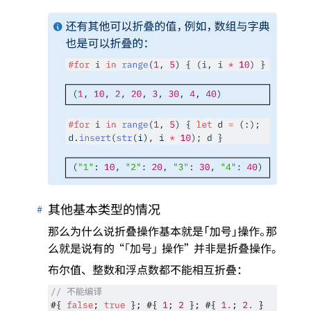
还有其他可以折叠的值
，
例如
，
数组与字典
也是可以折叠的
：
#
for
 i 
in
range
(
1
, 
5
) { (i, i 
*
10
) }
(
1
, 
10
, 
2
, 
20
, 
3
, 
30
, 
4
, 
40
)
#
for
 i 
in
range
(
1
, 
5
) { 
let
 d 
=
 (:);
d.
insert
(
str
(i), i 
*
10
); d }
(
"1"
: 
10
, 
"2"
: 
20
, 
"3"
: 
30
, 
"4"
: 
40
)
#
其他基本类型的情况
那么为什么说折叠操作基本就是
「
加号
」
操作
。
那
么就是说有的
“「
加号
」
操作
”
并非是折叠操作
。
布尔值
、
整数和浮点数都不能相互折叠
：
不能编译
// 
#
{
false
;
true
}
;
#
{
1
;
2
}
;
#
{
1.
;
2.
}