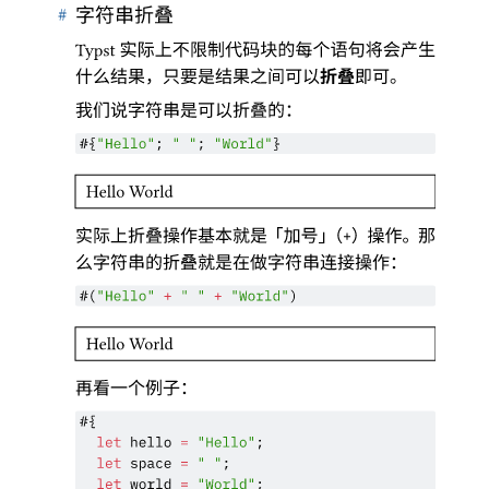
#
字符串折叠
实际上不限制代码块的每个语句将会产生
Typst
什么结果
，
只要是结果之间可以
折叠
即可
。
我们说字符串是可以折叠的
：
#{
"Hello"
; 
" "
; 
"World"
}
Hello World
实际上折叠操作基本就是
「
加号
」（
）
操作
。
那
+
么字符串的折叠就是在做字符串连接操作
：
#(
"Hello"
+
" "
+
"World"
)
Hello World
再看一个例子
：
#{
let
hello
=
"Hello"
;
let
space
=
" "
;
let
world
=
"World"
;