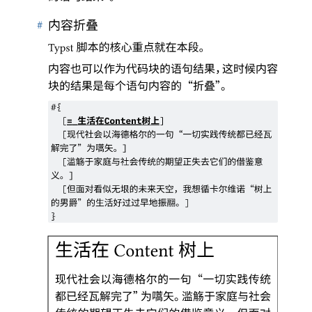
#
内容折叠
脚本的核心重点就在本段
。
Typst
内容也可以作为代码块的语句结果
，
这时候内容
块的结果是每个语句内容的
“
折叠
”。
#{
生活在
树上
[
=
Content
]
现代社会以海德格尔的一句
“
一切实践传统都已经瓦
[
解完了
”
为嚆矢
。
]
滥觞于家庭与社会传统的期望正失去它们的借鉴意
[
义
。
]
但面对看似无垠的未来天空
，
我想循卡尔维诺
“
树上
[
的男爵
”
的生活好过过早地振翮
。
]
}
生活在
树上
Content
现代社会以海德格尔的一句
“
一切实践传统
都已经瓦解完了
”
为嚆矢
。
滥觞于家庭与社会