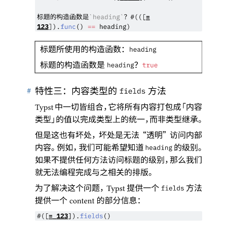
标题的构造函数是
？
`
heading
`
#
(
(
[
=
123
]
)
.
func
(
)
==
heading
)
标题所使用的构造函数
：
heading
标题的构造函数是
？
heading
true
#
特性三
：
内容类型的
方法
fields
中一切皆组合
，
它将所有内容打包成
「
内容
Typst
类型
」
的值以完成类型上的统一
，
而非类型继承
。
但是这也有坏处
，
坏处是无法
“
透明
”
访问内部
内容
。
例如
，
我们可能希望知道
的级别
。
heading
如果不提供任何方法访问标题的级别
，
那么我们
就无法编程完成与之相关的排版
。
为了解决这个问题
，
提供一个
方法
Typst
fields
提供一个
的部分信息
：
content
#([
=
123
]).
fields
()