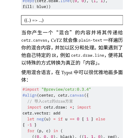
#
repr
(
cetz
.
draw
.
line
(
(
0
,
0
)
,
(
1
,
1
)
,
fill
:
blue
)
)
((..) => ..,)
当你产生一个
“
混合
”
的内容并将其传递给
，
就会像
一样遍历
CeTZ
cetz.canvas
plain-text
你的混合内容
，
并加以区分和处理
。
如果遇到了
他自己特定的
，
例如
，
便将其
IR
cetz.draw.line
以特殊的方式转换为真正的
「
内容
」。
使用混合语言
，
在
中可以很优雅地画多面
Typst
体
：
#
import
"@preview/cetz:0.3.4"
#
align
(
center
,
cetz
.
canvas
(
{
导入
的
方言
// 
cetz
draw
import
cetz
.
draw
:
*
;
import
cetz
.
vector
:
add
let
neg
(
u
)
=
if
u
==
0
{
1
}
else
{
-
1
}
for
(
p
,
c
)
in
(
(
(
0
,
0
,
0
)
,
black
)
,
(
(
1
,
1
,
0
)
,
red
)
,