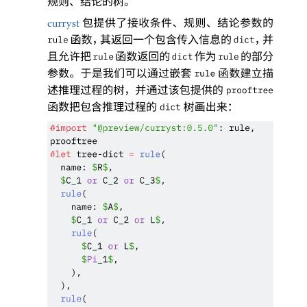
规则
、
结论的树
。
包提供了接收条件
、
规则
、
结论参数的
curryst
函数
，
其返回一个包含传入信息的
，
并
rule
dict
且允许把
函数返回的
作为
的部分
rule
dict
rule
参数
。
于是我们可以通过嵌套
函数建立描
rule
述推理过程的树
，
并通过该包提供的
prooftree
函数把包含推理过程的
树画出来
：
dict
#
import
"@preview/curryst:0.5.0"
: rule,
prooftree
#
let
tree-dict
=
rule
(
name
:
$
R
$
,
$
C
_
1
or
C
_
2
or
C
_
3
$
,
rule
(
name
:
$
A
$
,
$
C
_
1
or
C
_
2
or
L
$
,
rule
(
$
C
_
1
or
L
$
,
$
Pi
_
1
$
,
)
,
)
,
rule
(