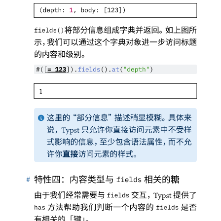
(depth: 
1
, body: [123])
将部分信息组成字典并返回
。
如上图所
fields()
示
，
我们可以通过这个字典对象进一步访问标题
的内容和级别
。
#([
=
123
]).
fields
().
at
(
"depth"
)
1
这里的
“
部分信息
”
描述稍显模糊
。
具体来
说
，
只允许你直接访问元素中不受样
Typst
式影响的信息
，
至少包含语法属性
，
而不允
许你
直接
访问元素的样式
。
#
特性四
：
内容类型与
相关的糖
fields
由于我们经常需要与
交互
，
提供了
Typst
fields
方法帮助我们判断一个内容的
是否
has
fields
有相关的
「
键
」。