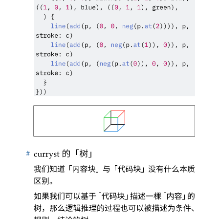
(
(
1
,
0
,
1
)
,
blue
)
,
(
(
0
,
1
,
1
)
,
green
)
,
)
{
line
(
add
(
p
,
(
0
,
0
,
neg
(
p
.
at
(
2
)
)
)
)
,
p
,
stroke
:
c
)
line
(
add
(
p
,
(
0
,
neg
(
p
.
at
(
1
)
)
,
0
)
)
,
p
,
stroke
:
c
)
line
(
add
(
p
,
(
neg
(
p
.
at
(
0
)
)
,
0
,
0
)
)
,
p
,
stroke
:
c
)
}
}
)
)
#
的
「
树
」
curryst
我们知道
「
内容块
」
与
「
代码块
」
没有什么本质
区别
。
如果我们可以基于
「
代码块
」
描述一棵
「
内容
」
的
树
，
那么逻辑推理的过程也可以被描述为条件
、