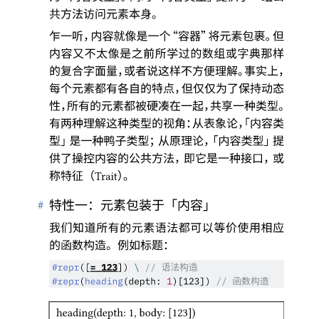
共方法访问元素本身
。
乍一听
，
内容就像是一个
“
容器
”
将元素包裹
。
但
内容又不太像是之前所学过的数组或字典那样
的复合字面量
，
或者说这样不方便理解
。
事实上
，
每个元素都有各自的特点
，
但仅仅为了保持动态
性
，
所有的元素都被硬凑在一起
，
共享一种类型
。
有两种理解这种类型的视角
：
从表象论
，「
内容类
型
」
是一种鸭子类型
；
从原理论
，「
内容类型
」
提
供了操控内容的公共方法
，
即它是一种接口
，
或
称特征
（
）。
Trait
#
特性一
：
元素包装于
「
内容
」
我们知道所有的元素语法都可以等价使用相应
的函数构造
。
例如标题
：
语法构造
#
repr
([
=
123
]) 
\
// 
函数构造
#
repr
(
heading
(
depth
:
1
)
[
123
]
)
// 
heading(depth: 1, body: [123])