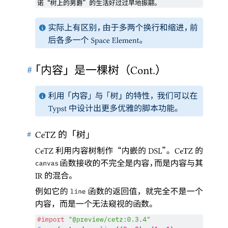
诺
“
树上的男爵
”
的生活好过过早地振翮
。
实际上有区别
，
由于多两个换行和缩进
，
前
后各多一个
。
Space Element
#
「
内容
」
是一棵树
（
）
Cont.
利用
「
内容
」
与
「
树
」
的特性
，
我们可以在
中设计出更多优雅的脚本功能
。
Typst
#
的
「
树
」
CeTZ
利用内容树制作
“
内嵌的
”。
的
CeTZ
DSL
CeTZ
函数接收的不完全是内容
，
而是内容与其
canvas
的混合
。
IR
例如它的
函数的返回值
，
就完全不是一个
line
内容
，
而是一个无法窥视的函数
。
#
import
"@preview/cetz:0.3.4"