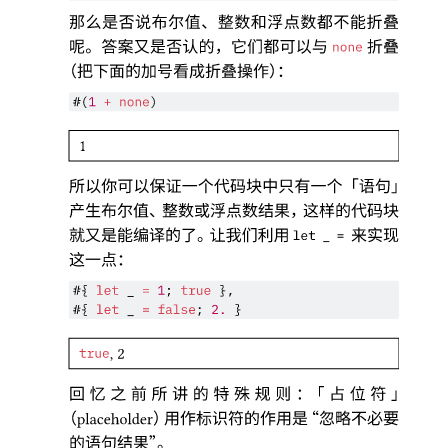
那么是否说布尔值
、
整数和浮点数都不能折叠
呢
。
答案又是否认的
，
它们都可以与
折叠
none
（
把下面的加号看成折叠操作
）：
#(
1
+
none
)
1
所以你可以保证一个代码块中只有一个
「
语句
」
产生布尔值
、
整数或浮点数结果
，
这样的代码块
就又是能编译的了
。
让我们利用
来实现
let _ = 
这一点
：
#{ 
let
 _ 
=
1
; 
true
 },
#
{
let
_
=
false
;
2.
}
, 2
true
回忆之前所讲的特殊规则
：「
占位符
」
（
）
用作标识符的作用是
“
忽略不必要
placeholder
的语句结果
”。