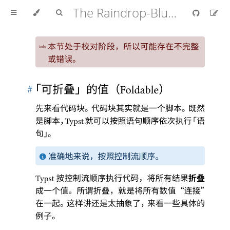
The Raindrop-Blue Book (Typst中文教程)
本节处于校对阶段
，
所以可能存在不完整
todo
或错误
。
#
「
可折叠
」
的值
（
）
Foldable
先来看代码块
。
代码块其实就是一个脚本
。
既然
是脚本
，
就可以按照语句顺序依次执行
「
语
Typst
句
」。
准确地来说
，
按照控制流顺序
。
按控制流顺序执行代码
，
将所有结果
折叠
Typst
成一个值
。
所谓折叠
，
就是将所有数值
“
连接
”
在一起
。
这样讲还是太抽象了
，
来看一些具体的
例子
。