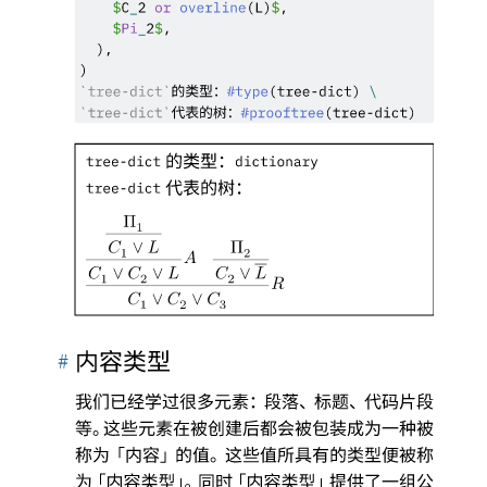
$
C
_
2
or
overline
(
L
)
$
,
$
Pi
_
2
$
,
)
,
)
的类型
：
`
tree-dict
`
#
type
(
tree-dict
)
\
代表的树
：
`
tree-dict
`
#
prooftree
(
tree-dict
)
的类型
：
tree-dict
dictionary
代表的树
：
tree-dict
Π
1
𝐶
∨
𝐿
Π
1
2
𝐴
𝐶
∨
𝐶
∨
𝐿
𝐶
∨
𝐿
1
2
2
𝑅
𝐶
∨
𝐶
∨
𝐶
1
2
3
#
内容类型
我们已经学过很多元素
：
段落
、
标题
、
代码片段
等
。
这些元素在被创建后都会被包装成为一种被
称为
「
内容
」
的值
。
这些值所具有的类型便被称
为
「
内容类型
」。
同时
「
内容类型
」
提供了一组公